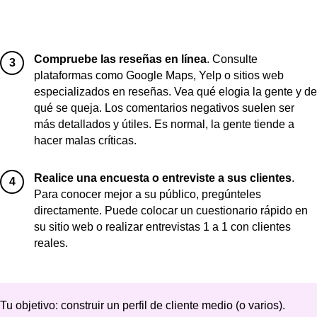
Para conocer mejor a su público, pregúnteles
directamente. Puede colocar un cuestionario rápido en
su sitio web o realizar entrevistas 1 a 1 con clientes
reales.
Tu objetivo: construir un perfil de cliente medio (o varios).
Ejemplo de perfil de audiencia:
El 90% de los clientes de nuestra tienda de belleza son
mujeres de entre 16 y 20 años. Les gusta la moda coreana y
prefieren looks de maquillaje atrevidos. Sus principales puntos
débiles son los problemas de la piel y no saber cómo
conseguir el aspecto deseado con el maquillaje. A la hora de
comprar, a menudo no están seguras de si un producto les
sentará bien.