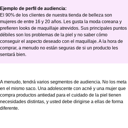
A menudo, tendrá varios segmentos de audiencia. No los meta
en el mismo saco. Una adolescente con acné y una mujer que
compra productos antiedad para el cuidado de la piel tienen
necesidades distintas, y usted debe dirigirse a ellas de forma
diferente.
Paso 3: Elabore sus mensajes
principales
Averigüe qué quiere decir exactamente. La forma más fácil de
definirlo es escribir 2-3 frases cortas de contenido -también
llamadas
mensajes clave de contenido
. Éstas son las grandes
ideas que comunicarán sus futuros contenidos.
Para elaborar sus mensajes principales, necesitará dos
ingredientes: Objetivo y audiencia. Su mensaje de contenido
clave debe acertar en ambos. Debe ser relevante para la