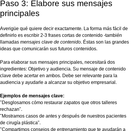
audiencia y ayudarle a alcanzar su objetivo empresarial.
Ejemplos de mensajes clave:
"Desglosamos cómo restaurar zapatos que otros talleres
rechazan".
"Mostramos casos de antes y después de nuestros pacientes
de cirugía plástica".
"Compartimos consejos de entrenamiento que te ayudarán a
mantenerte en forma sin dañarte la espalda".
Cada una de estas frases es concreta e indica al lector de
inmediato a qué se dedica la empresa: Reparación de calzado,
cirugía plástica o entrenamiento físico. Sus mensajes de
contenido deben hacer lo mismo.
Evite frases vagas como "compartimos ejemplos de nuestro
trabajo". En su lugar, hazlo específico:
"Compartimos casos prácticos creados por nuestros alumnos