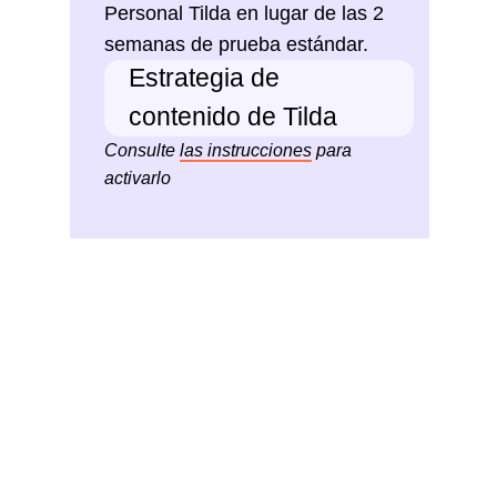
Personal Tilda en lugar de las 2
semanas de prueba estándar.
Estrategia de
contenido de Tilda
Consulte
las instrucciones
para
activarlo
Compruebe las reseñas en línea
. Consulte
3
plataformas como Google Maps, Yelp o sitios web
especializados en reseñas. Vea qué elogia la gente y de
qué se queja. Los comentarios negativos suelen ser
más detallados y útiles. Es normal, la gente tiende a
hacer malas críticas.
Realice una encuesta o entreviste a sus clientes
.
4