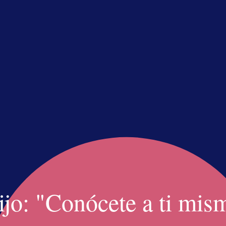
ación de varios elementos haciendo clic e
o
tarjetas aparecen al hacer clic en el
bezamiento
io de forma del botón al pasar el ratón p
cartas aparecen al pasar el ratón por enci
ijo: "Conócete a ti mis