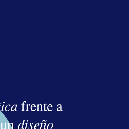
arse
a del
tica
frente a
e un
diseño