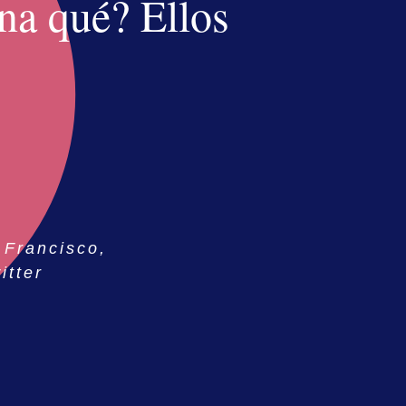
na qué? Ellos
 Francisco,
itter