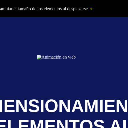
ambiar el tamaño de los elementos al desplazarse
ía básica de la animación web
ación en portada
MENSIONAMIEN
ación de listas y tarjetas
ELEMENTOS A
to Hover en los botones