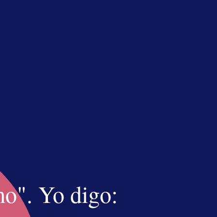
n el
or encima
ma
mo". Yo digo: