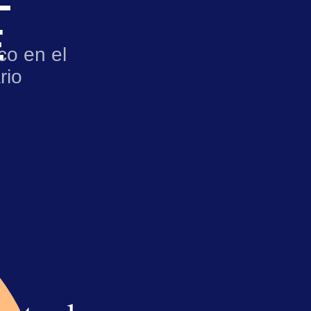
E
co en el
rio
artes