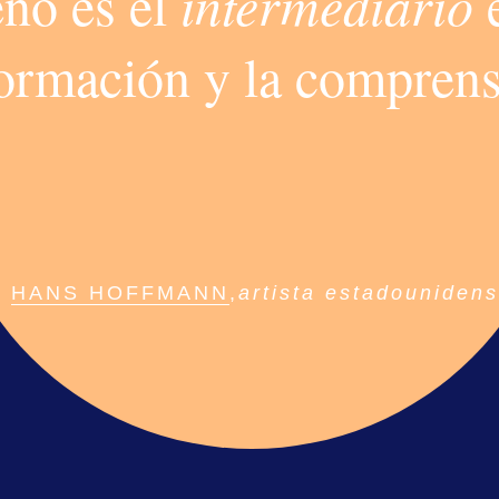
eño es el
intermediario
e
r elementos por la pantalla al desplazarse
ormación y la compren
ación de texto
iar la transparencia de los elementos en e
lazamiento
HANS HOFFMANN
,
artista estadouniden
r elementos al desplazarse
ción de elementos en bucle