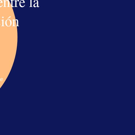
ntre la
sión
l
se