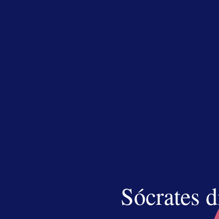
Anim
25
text
Las 
26
enca
Camb
27
Las 
28
Sócrates d