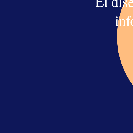
El dis
Move
10
inf
Anim
11
Camb
12
desp
Fija
13
Rota
14