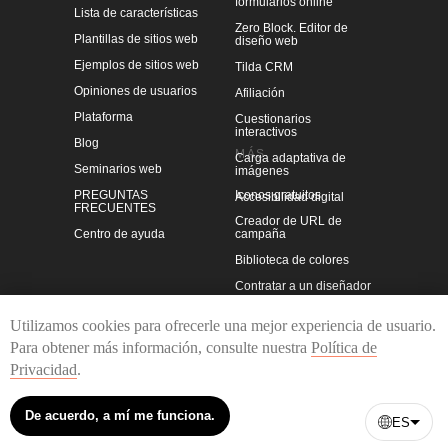
formularios online
Lista de características
Zero Block. Editor de
Plantillas de sitios web
diseño web
Ejemplos de sitios web
Tilda CRM
Opiniones de usuarios
Afiliación
Plataforma
Cuestionarios
interactivos
Blog
MÁS
Carga adaptativa de
Seminarios web
imágenes
PREGUNTAS
Iconos gratuitos
Accesibilidad digital
FRECUENTES
Creador de URL de
Centro de ayuda
campaña
Biblioteca de colores
Contratar a un diseñador
Tipografía Tilda Sans
Utilizamos cookies para ofrecerle una mejor experiencia de usuario.
Comprobador de enlaces
Para obtener más información, consulte nuestra
Política de
rotos
Privacidad
.
Política de privacidad
Condiciones de uso
De acuerdo, a mí me funciona.
ES